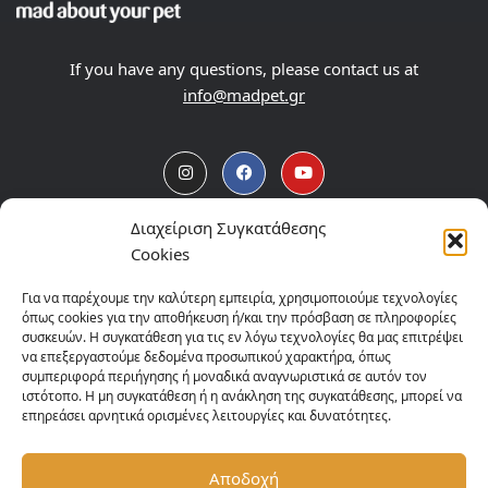
If you have any questions, please contact us at
info@madpet.gr
Διαχείριση Συγκατάθεσης
Products
Cookies
About
Για να παρέχουμε την καλύτερη εμπειρία, χρησιμοποιούμε τεχνολογίες
όπως cookies για την αποθήκευση ή/και την πρόσβαση σε πληροφορίες
συσκευών. Η συγκατάθεση για τις εν λόγω τεχνολογίες θα μας επιτρέψει
News blog
να επεξεργαστούμε δεδομένα προσωπικού χαρακτήρα, όπως
συμπεριφορά περιήγησης ή μοναδικά αναγνωριστικά σε αυτόν τον
Contact
ιστότοπο. Η μη συγκατάθεση ή η ανάκληση της συγκατάθεσης, μπορεί να
επηρεάσει αρνητικά ορισμένες λειτουργίες και δυνατότητες.
Points of Sale
Αποδοχή
Privacy Policy