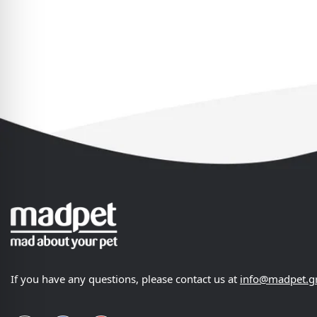
If you have any questions, please contact us at
info@madpet.g