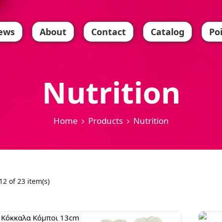
ews
About
Contact
Catalog
Po
Nutrition
Home
Products
Nutrition
2 of 23 item(s)