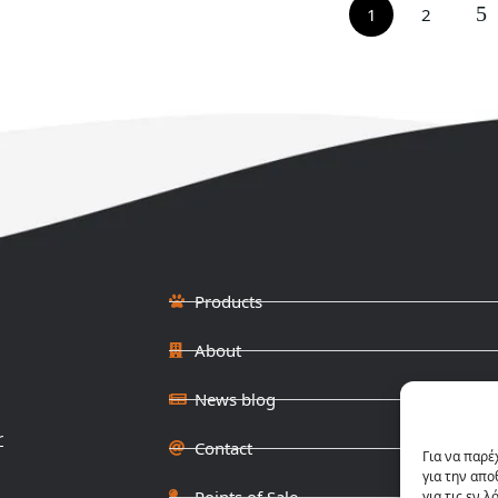
1
2
Products
About
News blog
r
Contact
Για να παρέ
για την απ
Points of Sale
για τις εν 