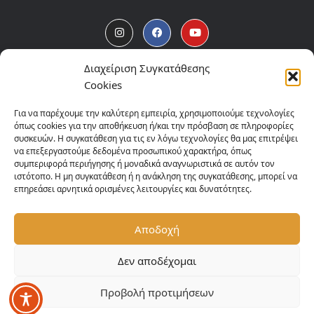
Διαχείριση Συγκατάθεσης
Προϊόντα Madpet
Cookies
Προφίλ
Για να παρέχουμε την καλύτερη εμπειρία, χρησιμοποιούμε τεχνολογίες
όπως cookies για την αποθήκευση ή/και την πρόσβαση σε πληροφορίες
συσκευών. Η συγκατάθεση για τις εν λόγω τεχνολογίες θα μας επιτρέψει
Τα Νέα μας
να επεξεργαστούμε δεδομένα προσωπικού χαρακτήρα, όπως
συμπεριφορά περιήγησης ή μοναδικά αναγνωριστικά σε αυτόν τον
Επικοινωνία
ιστότοπο. Η μη συγκατάθεση ή η ανάκληση της συγκατάθεσης, μπορεί να
επηρεάσει αρνητικά ορισμένες λειτουργίες και δυνατότητες.
Σημεία Πώλησης
Αποδοχή
Πολιτική Απορρήτου
Δεν αποδέχομαι
Προβολή προτιμήσεων
Madpet © Copyright 2025