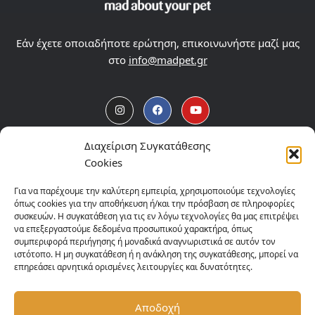
Εάν έχετε οποιαδήποτε ερώτηση, επικοινωνήστε μαζί μας
στο
info@madpet.gr
Διαχείριση Συγκατάθεσης
Προϊόντα Madpet
Cookies
Προφίλ
Για να παρέχουμε την καλύτερη εμπειρία, χρησιμοποιούμε τεχνολογίες
όπως cookies για την αποθήκευση ή/και την πρόσβαση σε πληροφορίες
συσκευών. Η συγκατάθεση για τις εν λόγω τεχνολογίες θα μας επιτρέψει
Τα Νέα μας
να επεξεργαστούμε δεδομένα προσωπικού χαρακτήρα, όπως
συμπεριφορά περιήγησης ή μοναδικά αναγνωριστικά σε αυτόν τον
Επικοινωνία
ιστότοπο. Η μη συγκατάθεση ή η ανάκληση της συγκατάθεσης, μπορεί να
επηρεάσει αρνητικά ορισμένες λειτουργίες και δυνατότητες.
Σημεία Πώλησης
Αποδοχή
Πολιτική Απορρήτου