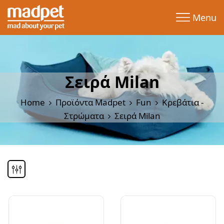
Menu
Σειρά Milan
Home
Προϊόντα Madpet
Fun
Κρεβάτια -
Στρώματα
Σειρά Milan