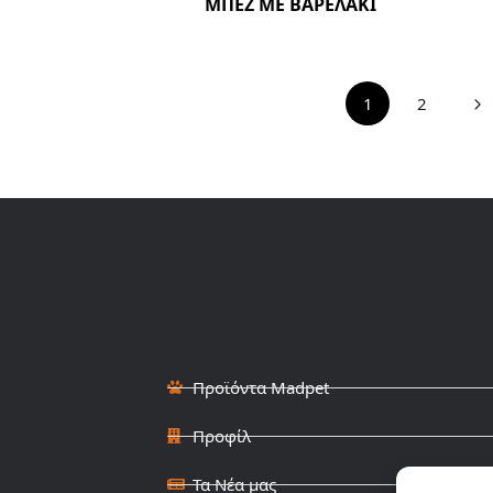
ΜΠΕΖ ΜΕ ΒΑΡΕΛΑΚΙ
1
2
Προϊόντα Madpet
Προφίλ
Τα Νέα μας