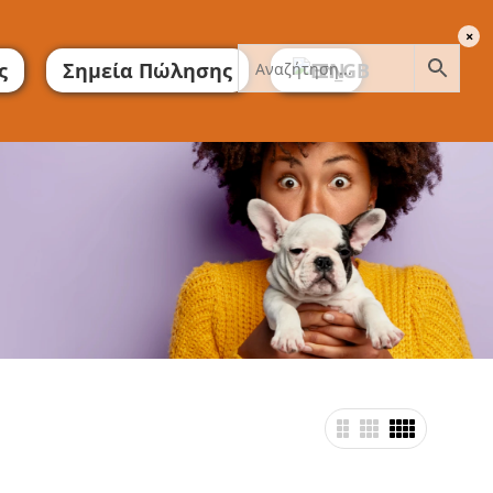
ς
Σημεία Πώλησης
EN