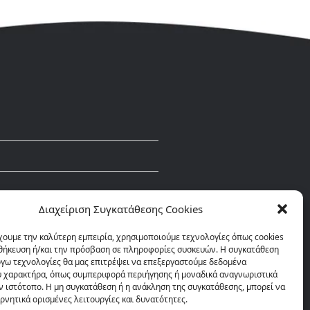
Διαχείριση Συγκατάθεσης Cookies
χουμε την καλύτερη εμπειρία, χρησιμοποιούμε τεχνολογίες όπως cookies
οθήκευση ή/και την πρόσβαση σε πληροφορίες συσκευών. Η συγκατάθεση
λόγω τεχνολογίες θα μας επιτρέψει να επεξεργαστούμε δεδομένα
 χαρακτήρα, όπως συμπεριφορά περιήγησης ή μοναδικά αναγνωριστικά
ν ιστότοπο. Η μη συγκατάθεση ή η ανάκληση της συγκατάθεσης, μπορεί να
ρνητικά ορισμένες λειτουργίες και δυνατότητες.