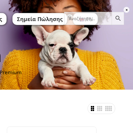
ς
Σημεία Πώλησης
EN
m
 Premium