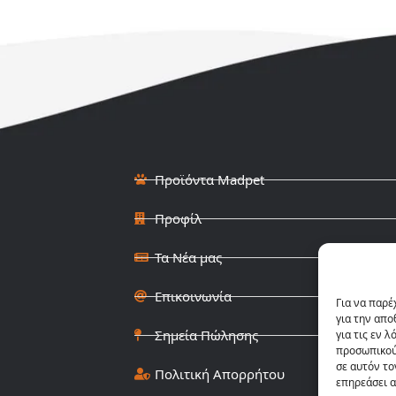
Προϊόντα Madpet
Προφίλ
Τα Νέα μας
Επικοινωνία
Για να παρέ
για την απ
Σημεία Πώλησης
για τις εν 
προσωπικού
σε αυτόν το
Πολιτική Απορρήτου
επηρεάσει α